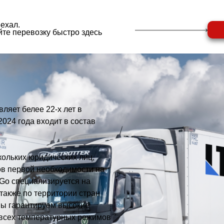
ехал.
те перевозку быстро здесь
ляет белее 22-х лет в
24 года входит в состав
ольких юридических лиц,
ов первой необходимости на
DGo специализируется на
также по территории стран
ы гарантируем высокие
 всех температурных режимов