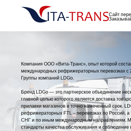
Skip
to
Сайт пере
content
Заказывай
Компания ООО «Вита-Транс», опыт которой состав
международных рефрижераторных перевозках с 20
Группы компаний LDGo.
Бренд LDGo — это партнерское объединение неск
главной целью которого является доставка товар
прилавки магазинов в точно намеченный срок. L
рефрижераторных FTL – перевозках по России, а 
СНГ и по иным международным направлениям. М
стандарты качества обслуживания и соблюдение